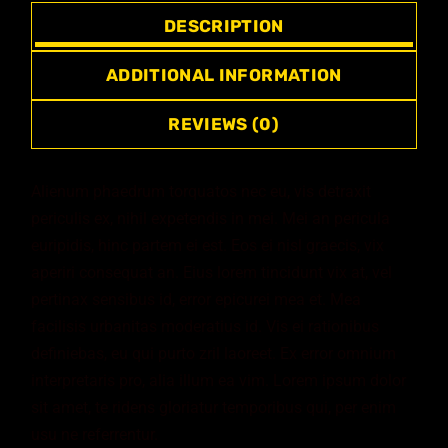
DESCRIPTION
ADDITIONAL INFORMATION
REVIEWS (0)
Alienum phaedrum torquatos nec eu, vis detraxit
periculis ex, nihil expetendis in mei. Mei an pericula
euripidis, hinc partem ei est. Eos ei nisl graecis, vix
aperiri consequat an. Eius lorem tincidunt vix at, vel
pertinax sensibus id, error epicurei mea et. Mea
facilisis urbanitas moderatius id. Vis ei rationibus
definiebas, eu qui purto zril laoreet. Ex error omnium
interpretaris pro, alia illum ea vim. Lorem ipsum dolor
sit amet, te ridens gloriatur temporibus qui, per enim
usu ne referrentur.