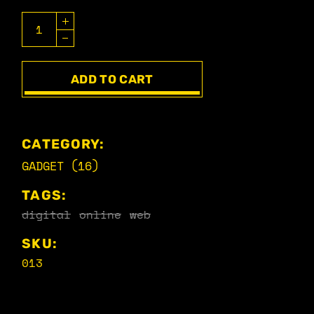
ADD TO CART
CATEGORY:
GADGET (16)
TAGS:
digital
online
web
SKU:
013