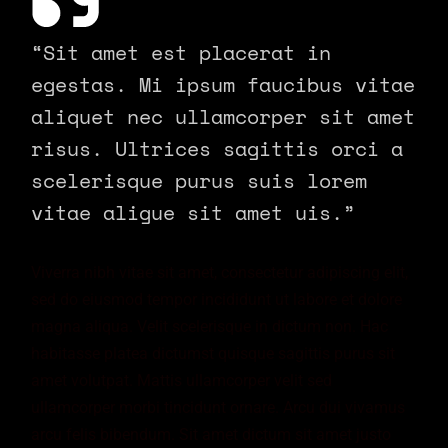
“Sit amet est placerat in
egestas. Mi ipsum faucibus vitae
aliquet nec ullamcorper sit amet
risus. Ultrices sagittis orci a
scelerisque purus suis lorem
vitae aligue sit amet uis.”
Viverra nibh vitae sit amet, consectetur adipiscing elit,
sed do eiusmod tempor incididunt ut labore et dolore
magna aliqua. Velit scelerisque in dictum non. Hac
habitasse platea dictumst quisque sagittis purus sit
amet volutpat. Mattis ullamcorper velit sed
ullamcorper morbi tincidunt ornare. Arcu dui vivamus
arcu felis bibendum. Sit amet dictum sit amet justo