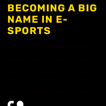
BECOMING A BIG
NAME IN E-
SPORTS
Lorem ipsum dolor sit amet, consectetur adipiscing
elit, sed do eiusmod tempor incididunt ut labore et
dolore magna aliqua. Tortor aliquam nulla facilisi cras
fermentum odio eu feugiat. Pellentesque elit eget
gravida cum sociis natoque penatibus et magnis.
Viverra nibh cras pulvinar mattis nunc sed blandit
libero volutpat. Vitae congue eu consequat ac felis
donec et odio. Elementum sagittis vitae et leo duis.