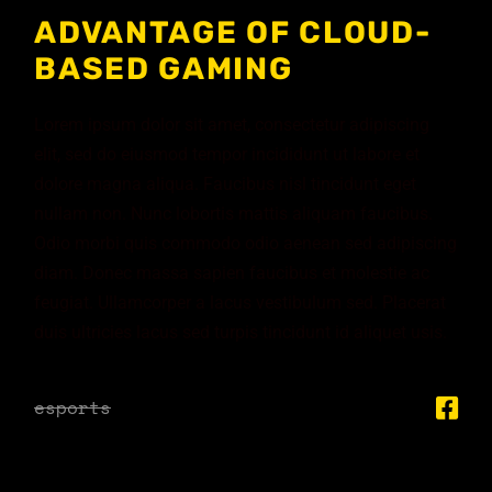
ADVANTAGE OF CLOUD-
BASED GAMING
Lorem ipsum dolor sit amet, consectetur adipiscing
elit, sed do eiusmod tempor incididunt ut labore et
dolore magna aliqua. Faucibus nisl tincidunt eget
nullam non. Nunc lobortis mattis aliquam faucibus.
Odio morbi quis commodo odio aenean sed adipiscing
diam. Donec massa sapien faucibus et molestie ac
feugiat. Ullamcorper a lacus vestibulum sed. Placerat
duis ultricies lacus sed turpis tincidunt id aliquet usis.
esports