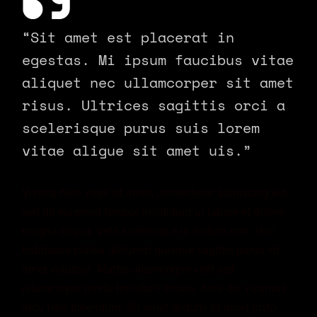
“Sit amet est placerat in
egestas. Mi ipsum faucibus vitae
aliquet nec ullamcorper sit amet
risus. Ultrices sagittis orci a
scelerisque purus suis lorem
vitae aligue sit amet uis.”
Viverra nibh vitae sit amet, consectetur adipiscing elit,
sed do eiusmod tempor incididunt ut labore et dolore
magna aliqua. Velit scelerisque in dictum non. Hac
habitasse platea dictumst quisque sagittis purus sit
amet volutpat. Mattis ullamcorper velit sed
ullamcorper morbi tincidunt ornare. Arcu dui vivamus
arcu felis bibendum. Sit amet dictum sit amet justo