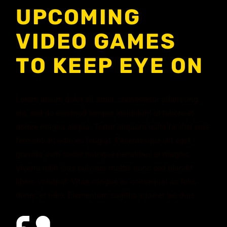
UPCOMING
VIDEO GAMES
TO KEEP EYE ON
Lorem ipsum dolor sit amet, consectetur adipiscing
elit, sed do eiusmod tempor incididunt ut labore et
dolore magna aliqua. Tortor aliquam nulla facilisi cras
fermentum odio eu feugiat. Pellentesque elit eget
gravida cum sociis natoque penatibus et magnis.
Viverra nibh cras pulvinar mattis nunc sed blandit
libero volutpat. Vitae congue eu consequat ac felis
donec et odio. Elementum sagittis vitae et leo duis.