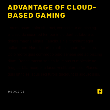
ADVANTAGE OF CLOUD-
BASED GAMING
Lorem ipsum dolor sit amet, consectetur adipiscing
elit, sed do eiusmod tempor incididunt ut labore et
dolore magna aliqua. Faucibus nisl tincidunt eget
nullam non. Nunc lobortis mattis aliquam faucibus.
Odio morbi quis commodo odio aenean sed adipiscing
diam. Donec massa sapien faucibus et molestie ac
feugiat. Ullamcorper a lacus vestibulum sed. Placerat
duis ultricies lacus sed turpis tincidunt id aliquet usis.
esports