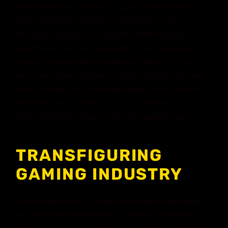
donec enim diam. Mollis aliquam ut porttitor leo a
diam sollicitudin tempor. Et sollicitudin ac orci
phasellus egestas tellus rutrum. Morbi tristique
senectus et netus et malesuada fames. Malesuada
fames ac turpis egestas maecenas. Non arcu risus
quis varius quam quisque id. Duis ultricies lacus sed
turpis tincidunt id. Sollicitudin tempor id eu nisl nunc
mi ipsum. Odio facilisis mauris sit amet massa vitae
tortor. Tincidunt ornare massa eget egestas purus.
TRANSFIGURING
GAMING INDUSTRY
Lorem ipsum dolor sit amet, consectetur adipiscing
elit, sed do eiusmod tempor incididunt ut labore et